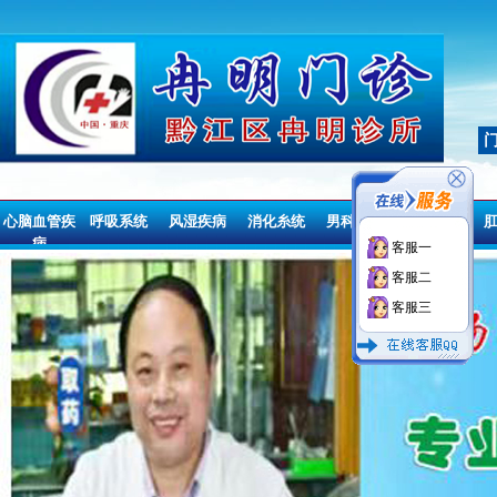
心脑血管疾
呼吸系统
风湿疾病
消化糸统
男科疾病
妇科疾病
病
客服一
心脑血管疾
呼吸系统
风湿疾病
消化糸统
男科疾病
妇科疾病
客服二
病
客服三