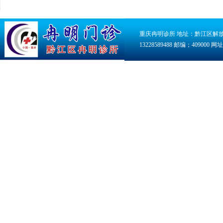
重庆冉明诊所 地址：黔江区解放路118号
13228589488 邮编；409000 网址：