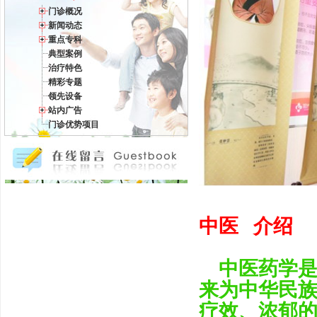
门诊概况
新闻动态
重点专科
典型案例
治疗特色
精彩专题
领先设备
站内广告
门诊优势项目
中医 介绍
中医药学是
来为中华民
疗效、浓郁