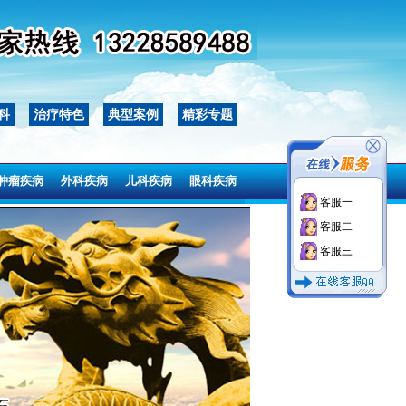
科
治疗特色
典型案例
精彩专题
肿瘤疾病
外科疾病
儿科疾病
眼科疾病
客服一
肿瘤疾病
外科疾病
儿科疾病
眼科疾病
客服二
客服三