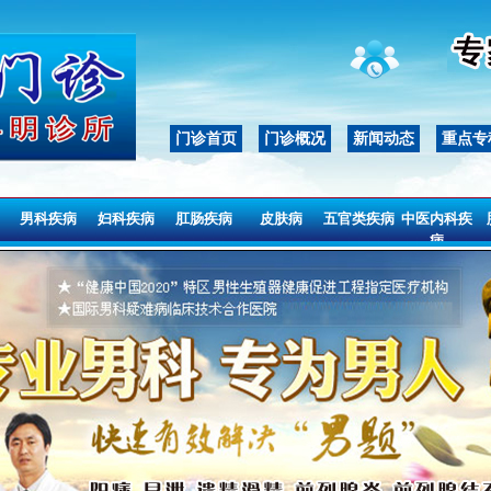
门诊首页
门诊概况
新闻动态
重点专
男科疾病
妇科疾病
肛肠疾病
皮肤病
五官类疾病
中医内科疾
病
男科疾病
妇科疾病
肛肠疾病
皮肤病
五官类疾病
中医内科疾
病