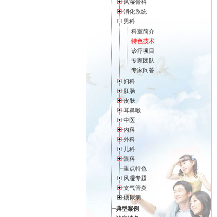
风湿骨科
消化系统
男科
科室简介
特色技术
诊疗项目
专家团队
专家问答
妇科
肛肠
皮肤
耳鼻喉
中医
内科
外科
儿科
眼科
重点特色
风湿专题
支气管炎
糖尿病
典型案例