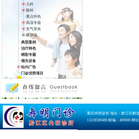
儿科
眼科
重点特色
风湿专题
支气管炎
糖尿病
典型案例
治疗特色
精彩专题
领先设备
站内广告
门诊优势项目
重庆冉明诊所 地址：黔江区解放路118号
13228589488 邮编；409000 网址：