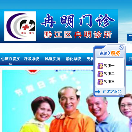
心脑血管疾
呼吸系统
风湿疾病
消化糸统
男科疾病
妇科疾病
病
客服一
心脑血管疾
呼吸系统
风湿疾病
消化糸统
男科疾病
妇科疾病
客服二
病
客服三