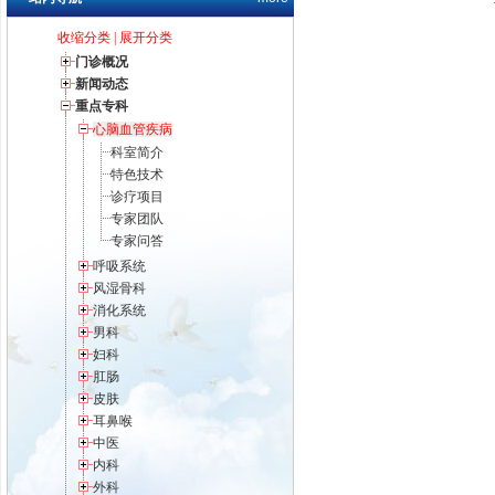
收缩分类
|
展开分类
门诊概况
新闻动态
重点专科
心脑血管疾病
科室简介
特色技术
诊疗项目
专家团队
专家问答
呼吸系统
风湿骨科
消化系统
男科
妇科
肛肠
皮肤
耳鼻喉
中医
内科
外科