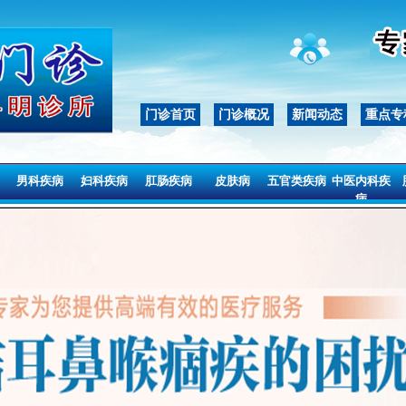
门诊首页
门诊概况
新闻动态
重点专
男科疾病
妇科疾病
肛肠疾病
皮肤病
五官类疾病
中医内科疾
病
男科疾病
妇科疾病
肛肠疾病
皮肤病
五官类疾病
中医内科疾
病