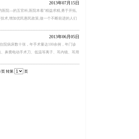
2013年07月15日
--的五官科,医院本着"精益求精,勇于开拓,
研技术,增加优民惠民政策,做一个不断前进的人们
2013年06月05日
住院病床数十张，年手术量达100余例，年门诊
镜、鼻窦电动手术刀、低温等离子、耳内镜、耳用
条/页 转第
页