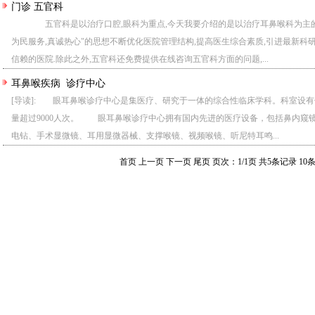
门诊 五官科
五官科是以治疗口腔,眼科为重点,今天我要介绍的是以治疗耳鼻喉科为主的医院-
为民服务,真诚热心"的思想不断优化医院管理结构,提高医生综合素质,引进最新科
信赖的医院.除此之外,五官科还免费提供在线咨询五官科方面的问题,...
耳鼻喉疾病 诊疗中心
[导读]: 眼耳鼻喉诊疗中心是集医疗、研究于一体的综合性临床学科。科室设有
量超过9000人次。 眼耳鼻喉诊疗中心拥有国内先进的医疗设备，包括鼻内窥
电钻、手术显微镜、耳用显微器械、支撑喉镜、视频喉镜、听尼特耳鸣...
首页 上一页 下一页 尾页 页次：1/1页 共5条记录 10