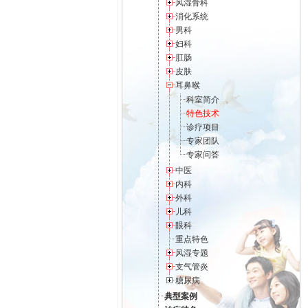
风湿骨科
消化系统
男科
妇科
肛肠
皮肤
耳鼻喉
科室简介
特色技术
诊疗项目
专家团队
专家问答
中医
内科
外科
儿科
眼科
重点特色
风湿专题
支气管炎
糖尿病
典型案例